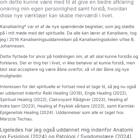
om dette kunne være med til at give en bedre afklaring
omkring min egen personlighed samt forstå, hvordan
disse nye værktøjer kan skabe merværdi i livet.
Kanalisering* var et af de nye spændende begreber, som jeg stødte
på i mit møde med det spirituelle. Da alle kan lærer at Kanalisere, tog
jeg i 2016 Kanaliseringsuddannelsen på Kanaliseringsskolen v/Ilse B.
Johannesen.
Dette flyttede for alvor på holdningen om, at alt skal kunne forstås og
forklares. Der er ting her i livet, vi ikke behøver at kunne forstå, men
blot skal acceptere og være åbne overfor, så vil der åbne sig nye
muligheder.
Interessen for det spirituelle er fortsat med at tage til, så jeg nu også
er uddannet indenfor Reiki Healing (2019), Engle Healing (2022),
Spirituel Healing (2022), Clairvoyant Rådgiver (2023), Healing af
indre barn (2023), Healing af Psykisk sårbare (2023), samt Karmisk-
Epigenetisk Healing (2024). Uddannelser som alle er taget hos
Marzcia Techau.
Ligeledes har jeg også uddannet mig indenfor Anatomi
og Fysiologi (2024) og Patologi / Sygdomslære (2024)